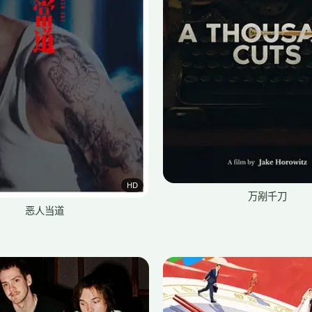
HD
万剐千刀
恶人当道