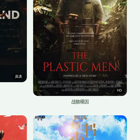
高清
HD
战骸模因