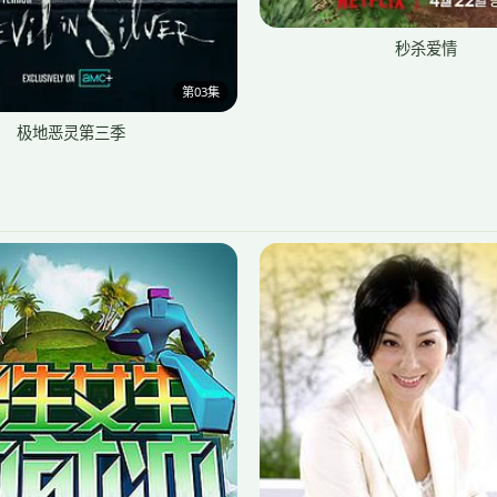
秒杀爱情
第03集
极地恶灵第三季