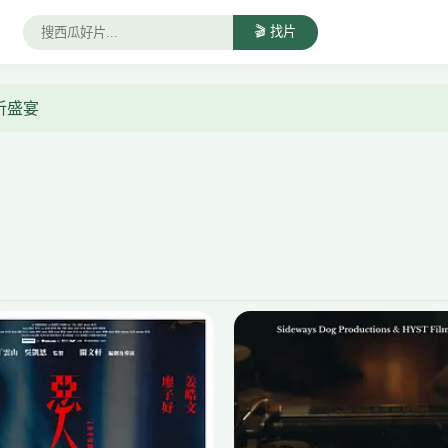
🎬 找片
视听盛宴
恶人当道
万剐千刀