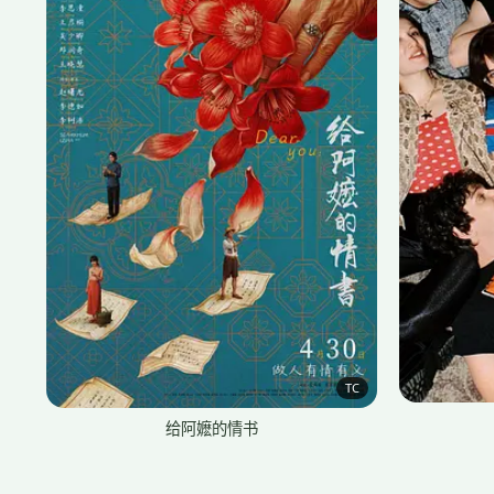
TC
给阿嬷的情书