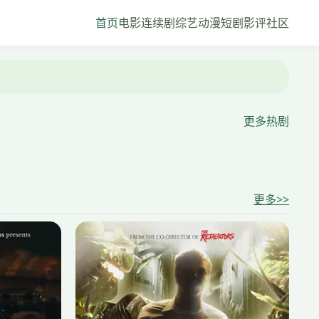
首页
电影
连续剧
综艺
动漫
短剧
影评社区
更多热剧
战骸模因
更多>>