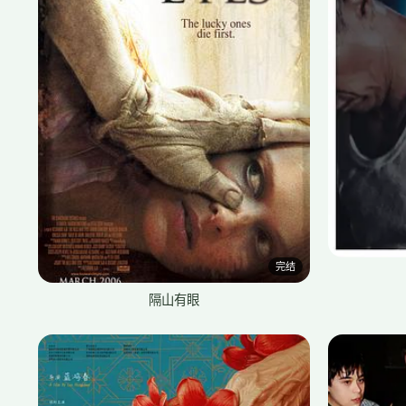
完结
隔山有眼