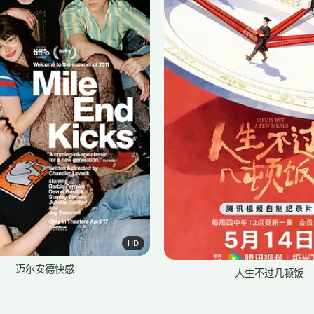
HD
迈尔安德快感
人生不过几顿饭