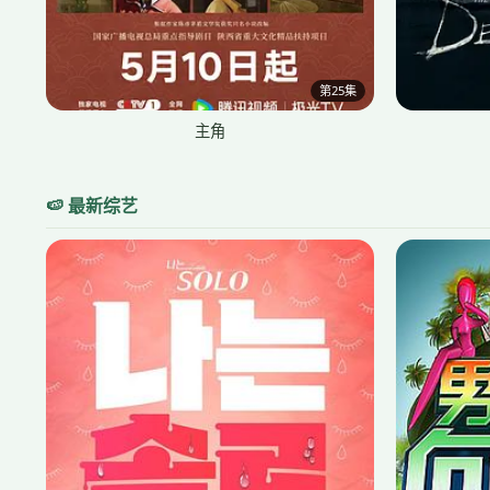
第25集
主角
🍉 最新综艺