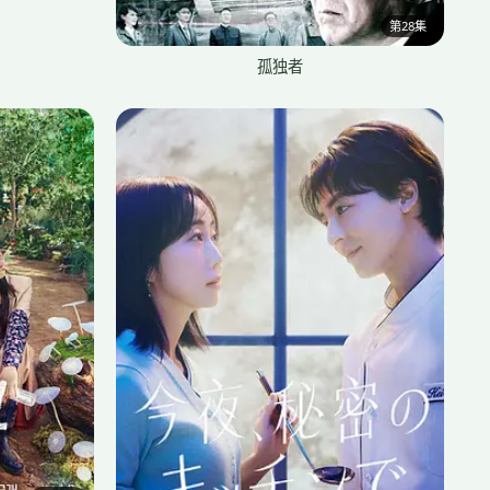
第28集
孤独者